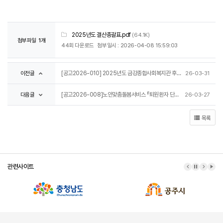
2025년도 결산총괄표.pdf
(64.1K)
첨부파일
1개
44회 다운로드
첨부일시 : 2026-04-08 15:59:03
이전글
[공고2026-010] 2025년도 금강종합사회복지관 후원금품 수입 및 사용 결과보고
26-03-31
다음글
[공고2026-008]노인맞춤돌봄서비스 『퇴원환자 단기집중 서비스』 돌봄제공인력 모집 공고
26-03-27
목록
관련사이트
이전 배너
배너 정지
다음 배
배너