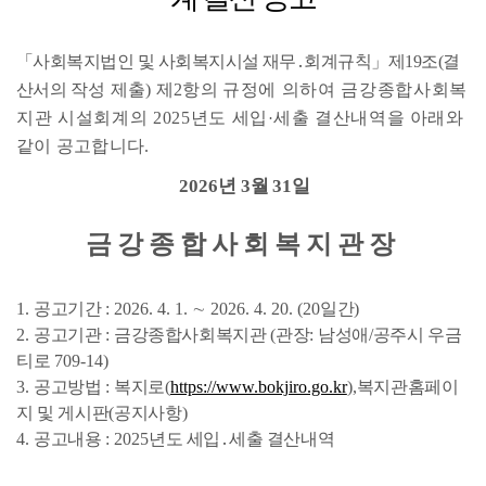
「
사회복지법인 및 사회복지시설 재무
․
회계규칙
」
제
19
조
(
결
산서의
작성 제출
)
제
2
항의
규정에 의하여 금강종합사회복
지관 시설회계의
2025
년도 세입
세출 결산내역을
아래와
·
같이 공고합니다
.
2026
년
3
월 3
1
일
금강종합사회복지관장
1.
공고기간
: 2026. 4. 1.
∼
2026. 4. 20. (20
일간
)
2.
공고기관
:
금강종합사회복지관
(
관장
:
남성애/
공주시 우금
티로
709-14)
3.
공고방법
:
복지로
(
https://www.bokjiro.go.kr
),
복지관
홈페이
지 및 게시판
(
공지사항
)
4.
공고내용
:
2025
년도 세입
․
세출 결산내역