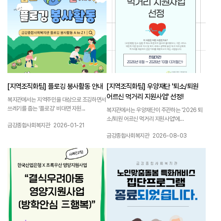
[지역조직화팀] 플로깅 봉사활동 안내
[지역조직화팀] 우양재단 '퇴소/퇴원
어르신 먹거리 지원사업' 선정!
복지관에서는 지역주민을 대상으로 조깅하면서
쓰레기를 줍는 '플로깅' 비대면 자원...
복지관에서는 우양재단이 주관하는 '2026 퇴
소/퇴원 어르신 먹거리 지원사업'에...
작성자 :
작성일 :
금강종합사회복지관
2026-01-21
작성자 :
작성일 :
금강종합사회복지관
2026-08-03
1165
1164