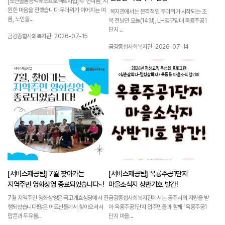
[노인돌봄공백해소프로젝트사업]🌞 한여름, 시
원한 마음을 전했습니다.무더위가 이어지는 여
복지관에서는 본격적인 무더위가 시작되는 초
름, 노인돌...
복 전날인 오늘(14일), LH영구임대 옥룡주공1
단지 ...
작성자 :
작성일 :
금강종합사회복지관
2026-07-15
작성자 :
작성일 :
금강종합사회복지관
2026-07-14
1157
1156
[서비스제공팀] 7월 찾아가는
[서비스제공팀] 옥룡주공1단지
지역주민 영화상영 종료되었습니다~!
마을소식지 상반기호 발간!
7월 지역주민 영화상영은 국고개효심당에서 진
금강종합사회복지관에서는 공주시의 지원을 받
행되었습니다!많은 어르신들께서 찾아오셔서
아 옥룡주공1단지 입주민들과 함께 「옥룡주공1
팝콘과 두유를...
단지 마을...