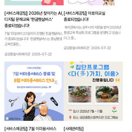
[서비스제공팀] 2026년 찾아가는 AI,
[서비스제공팀] 아로마교실
디지털 문해교육 '한글햇살버스'
종료되었습니다!
종료되었습니다!
복지관에서는 공주시의 지원을 받아 2026년
평생교육 특성화 프로그램을 운영하고 있습니
7월 13일부터 22일까지 진행된 한글햇살버스
다.그 중...
가 종료되었습니다! 한글햇살버스는 충남평생
교육진흥원...
작성자 :
작성일 :
금강종합사회복지관
2026-07-22
작성자 :
작성일 :
금강종합사회복지관
2026-07-22
1161
1160
[서비스제공팀] 7월 이미용서비스
[사례관리팀]