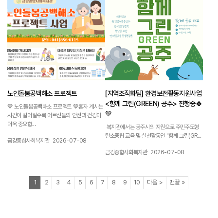
노인돌봄공백해소 프로젝트
[지역조직화팀] 환경보전활동지원사업
<함께 그린(GREEN) 공주> 진행중🍀
💙 노인돌봄공백해소 프로젝트 💙혼자 계시는
💚
시간이 길어질수록 어르신들의 안전과 건강이
더욱 중요합...
복지관에서는 공주시의 지원으로 주민주도형
탄소중립 교육 및 실천활동인 "함께 그린(GR...
작성자 :
작성일 :
금강종합사회복지관
2026-07-08
작성자 :
작성일 :
금강종합사회복지관
2026-07-08
열린
페이지
페이지
페이지
페이지
페이지
페이지
페이지
페이지
페이지
페이지
페이지
페이지
1
2
3
4
5
6
7
8
9
10
다음
>
맨끝
»