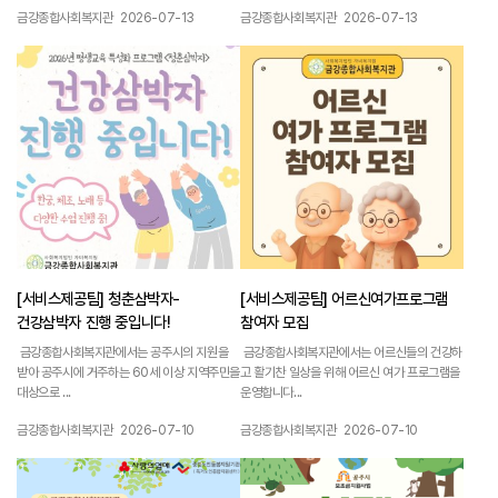
작성자 :
작성일 :
작성자 :
작성일 :
금강종합사회복지관
2026-07-13
금강종합사회복지관
2026-07-13
1155
1154
[서비스제공팀] 청춘삼박자-
[서비스제공팀] 어르신여가프로그램
건강삼박자 진행 중입니다!
참여자 모집
금강종합사회복지관에서는 공주시의 지원을
금강종합사회복지관에서는 어르신들의 건강하
받아 공주시에 거주하는 60세 이상 지역주민을
고 활기찬 일상을 위해 어르신 여가 프로그램을
대상으로 ...
운영합니다...
작성자 :
작성일 :
작성자 :
작성일 :
금강종합사회복지관
2026-07-10
금강종합사회복지관
2026-07-10
1153
1152