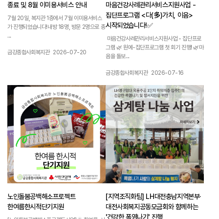
종료 및 8월 이미용서비스 안내
마음건강사례관리서비스지원사업 -
집단프로그램 <다(多)가치, 이음>
7월 20일, 복지관 1층에서 7월 이미용서비스
시작되었습니다!✅
가 진행되었습니다!내방 18명, 방문 2명으로 총
...
마음건강사례관리서비스지원사업 - 집단프로
그램 🌿 원예-집단프로그램 첫 회기 진행! 🌿마
작성자 :
작성일 :
금강종합사회복지관
2026-07-20
음을 돌보...
작성자 :
작성일 :
금강종합사회복지관
2026-07-16
1159
1158
노인돌봄공백해소프로젝트
[지역조직화팀] LH대전충남지역본부·
한여름한시적단기지원
대전사회복지공동모금회와 함께하는
'건강한 폭염나기' 진행