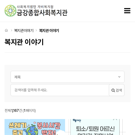
복지관 이야기 페이지
모
처음으로
복지관이야기
복지관 이야기
복지관 이야기
게시글 검색
검색대상
필수
검색어
검색
복지관
전체
1,167
건
(
1
페이지)
복지관 이야기 목록
이야기
공지
1166