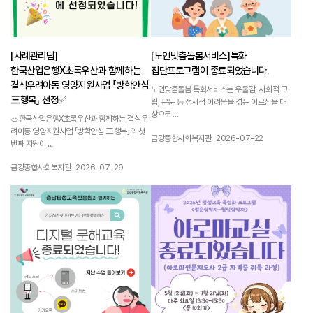
[사례관리팀]
[노인맞춤돌봄서비스]특화
한국산업은행X초록우산과 함께하는
집단프로그램이 종료되었습니다.
결식우려아동 영양지원사업 「방학안심
노인맞춤돌봄 특화서비스는 우울감, 사회적 고
三행복」 선정✅
립, 은둔 등 정서적 어려움을 겪는 어르신을 대
상으로 ...
🥗한국산업은행X초록우산과 함께하는 결식우
려아동 영양지원사업 「방학안심 三행복」의 첫
작성자 :
작성일 :
금강종합사회복지관
2026-07-22
번째 지원이 ...
작성자 :
작성일 :
금강종합사회복지관
2026-07-29
1163
1162