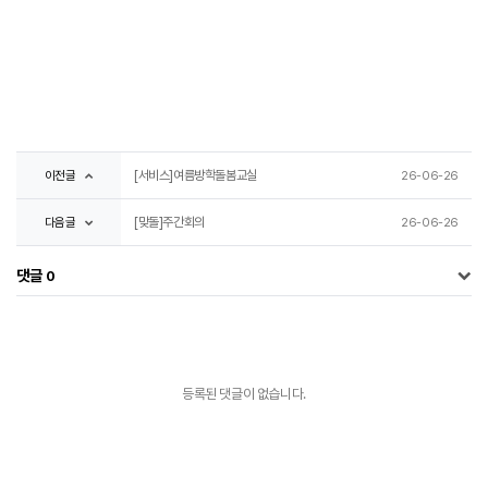
이전글
[서비스]여름방학돌봄교실
26-06-26
다음글
[맞돌]주간회의
26-06-26
댓글
0
등록된 댓글이 없습니다.