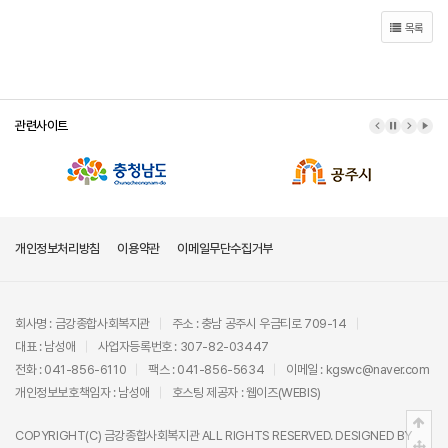
목록
관련사이트
이전 배너
배너 정지
다음 배
배너
개인정보처리방침
이용약관
이메일무단수집거부
회사명 : 금강종합사회복지관
주소 : 충남 공주시 우금티로 709-14
대표 : 남성애
사업자등록번호 : 307-82-03447
전화 : 041-856-6110
팩스 : 041-856-5634
이메일 : kgswc@naver.com
개인정보보호책임자 : 남성애
호스팅 제공자 :
웹이즈(WEBIS)
상단
COPYRIGHT(C)
금강종합사회복지관
ALL RIGHTS RESERVED. DESIGNED BY
중간