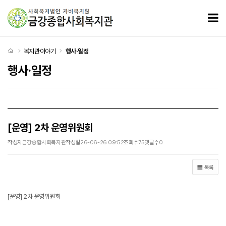
[운영] 2차 운영위원회 > 행사·일정
모
처음으로
복지관이야기
행사·일정
행사·일정
[운영] 2차 운영위원회
작성자
금강종합사회복지관
작성일
26-06-26 09:52
조회수
75
댓글수
0
목록
[운영] 2차 운영위원회