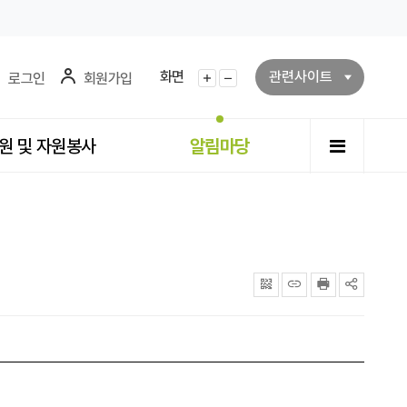
화면
관련사이트
로그인
회원가입
화면확대
화면축소
전체메뉴
원 및 자원봉사
알림마당
QRcode
주소복사
프린터
공유