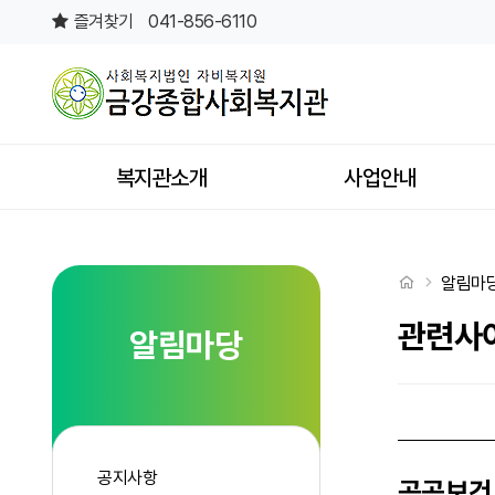
공공보건포털 > 관련사이트
즐겨찾기
041-856-6110
상단메뉴
복지관소개
사업안내
처음으로
알림마
관련사
알림마당
공지사항
공공보건