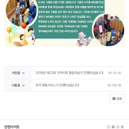
이전글
2016년 제23회 지역사회 통합의날이 진행되었습니다!
16-10-10
다음글
추석 명절서비스가 진행되었습니다!
16-09-19
목록
관련사이트
이전 배너
배너 정지
다음 배
배너