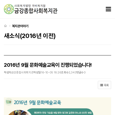
2016년 9월 문화예술교육이 진행되었습니다! > 새소식(2016년 이전)
모
처음으로
복지관이야기
새소식(2016년 이전)
2016년 9월 문화예술교육이 진행되었습니다!
작성자
금강종합사회복지관
작성일
16-10-05 18:26
조회수
2,343
댓글수
0
목록