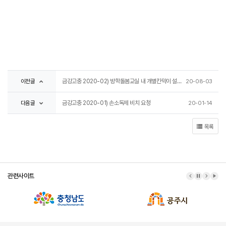
이전글
금강고충 2020-02) 방학돌봄교실 내 개별칸막이 설치 요청
20-08-03
다음글
금강고충 2020-01) 손소독제 비치 요청
20-01-14
목록
관련사이트
이전 배너
배너 정지
다음 배
배너