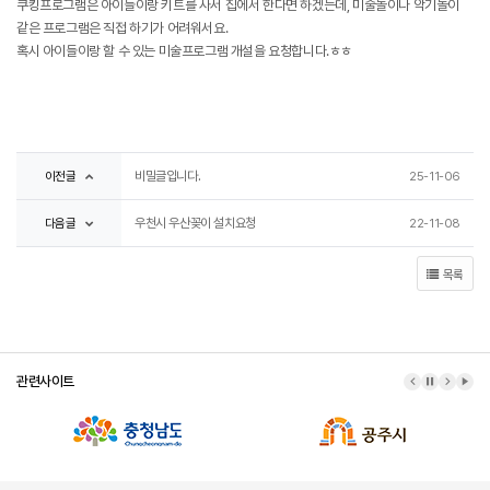
쿠킹프로그램은 아이들이랑 키트를 사서 집에서 한다면 하겠는데, 미술놀이나 악기놀이
같은 프로그램은 직접 하기가 어려워서요.
혹시 아이들이랑 할 수 있는 미술프로그램 개설을 요청합니다.ㅎㅎ
이전글
비밀글입니다.
25-11-06
다음글
우천시 우산꽂이 설치요청
22-11-08
목록
관련사이트
이전 배너
배너 정지
다음 배
배너