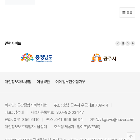
목록
관련사이트
이전 배너
배너 정지
다음 배
배너
개인정보처리방침
이용약관
이메일무단수집거부
회사명 : 금강종합사회복지관
주소 : 충남 공주시 우금티로 709-14
대표 : 남성애
사업자등록번호 : 307-82-03447
전화 : 041-856-6110
팩스 : 041-856-5634
이메일 : kgswc@naver.com
개인정보보호책임자 : 남성애
호스팅 제공자 :
웹이즈(WEBIS)
상단