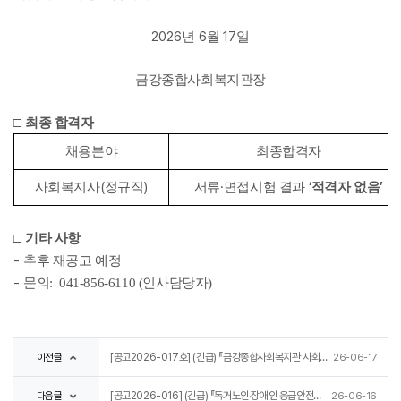
2026
6
17
년
월
일
금강종합사회복지관장
□
최종 합격자
채용분야
최종합격자
(
)
·
‘
’
사회복지사
정규직
서류
면접시험 결과
적격자 없음
□
기타 사항
­-
추후 재공고 예정
-
문의: 041-856-6110 (인사담당자)
이전글
[공고2026-017호] (긴급) 『금강종합사회복지관 사회복지사(정규직) 채용 재공고』
26-06-17
다음글
[공고2026-016] (긴급) 『독거노인‧장애인 응급안전안심서비스』 응급관리요원(계약직/전담인력) 채용 재공고
26-06-16