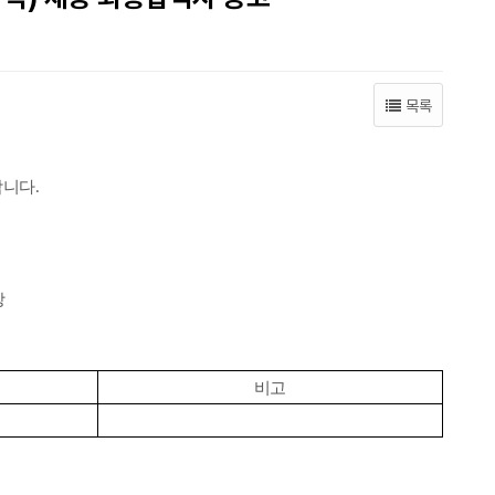
목록
.
합니다
장
비고