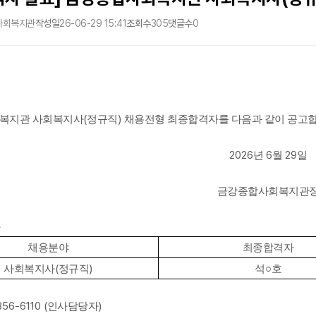
사회복지관
작성일
26-06-29 15:41
조회수
305
댓글수
0
(
)
복지관 사회복지사
정규직
채용전형 최종합격자를 다음과 같이 공고
2026
6
29
년
월
일
금강종합사회복지관
자
채용분야
최종합격자
(
)
사회복지사
정규직
석
○
호
856-6110 (
)
인사담당자