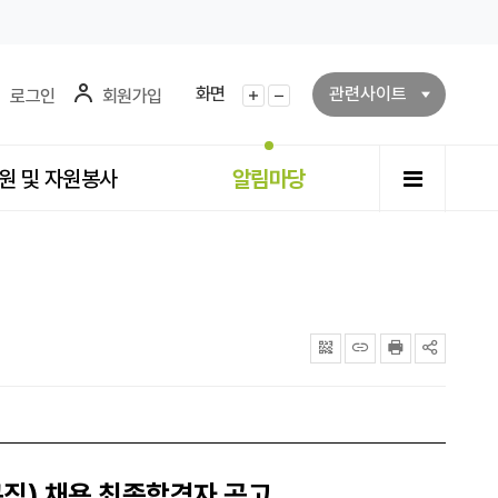
화면
관련사이트
로그인
회원가입
화면확대
화면축소
전체메뉴
원 및 자원봉사
알림마당
QRcode
주소복사
프린터
공유
직) 채용 최종합격자 공고