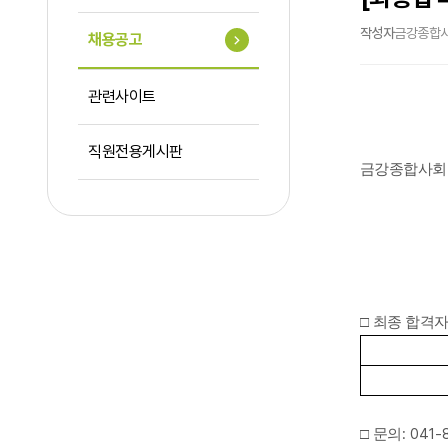
작성자
금강종합
채용공고
관련사이트
직원전용게시판
금강종합사회
□
최종 합격
: 041-
□
문의