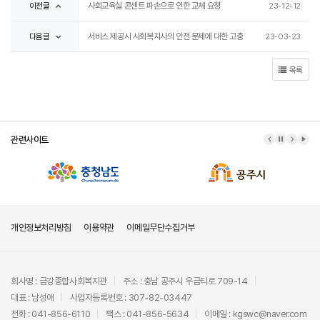
이전글
사회교육실 콘센트 파손으로 인한 교체 요청
23-12-12
다음글
서비스 제공시 사회복지사의 안전 문제에 대한 고충
23-03-23
목록
관련사이트
이전 배너
배너 정지
다음 배
배너
개인정보처리방침
이용약관
이메일무단수집거부
회사명 : 금강종합사회복지관
주소 : 충남 공주시 우금티로 709-14
대표 : 남성애
사업자등록번호 : 307-82-03447
전화 : 041-856-6110
팩스 : 041-856-5634
이메일 : kgswc@naver.com